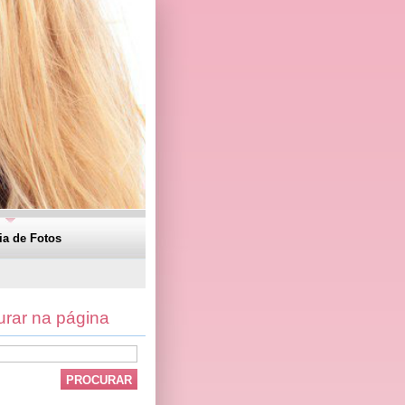
ia de Fotos
urar na página