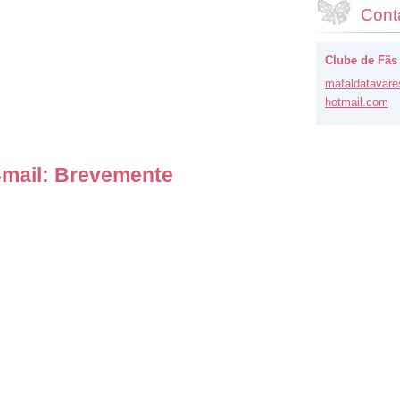
Cont
Clube de Fãs
mafaldat
avare
hotmail.
com
-mail:
Brevemente