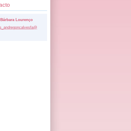
acto
 Bárbara Lourenço
s_a
ndregonc
alvesfa@