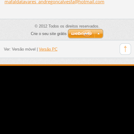
mafaldat
avares_a
ndregonc
alvesfa@
hotmail.
com
© 2012 Todos os direitos reservados.
Crie o seu site grátis
Ver:
Versão móvel
|
Versão PC