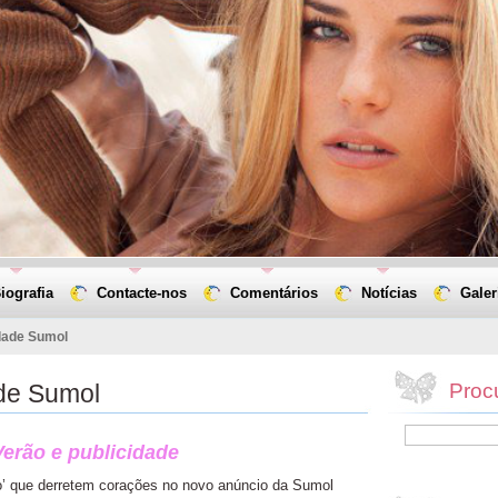
iografia
Contacte-nos
Comentários
Notícias
Galer
dade Sumol
ade Sumol
Proc
erão e publicidade
o’ que derretem corações no novo anúncio da Sumol