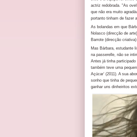
actriz redobrada. "As ove
que não era muito agradáv
portanto tinham de fazer
As bolandas em que Bárba
Nolasco (direcção de arte)
Barrote (direcção criativa)
Mas Bárbara, estudante li
na passerelle, não se int
Antes já tinha participa
também teve uma pequena 
Açúcar’ (2011). A sua ab
sonho que tinha de pequen
ganhar uns dinheiritos ext