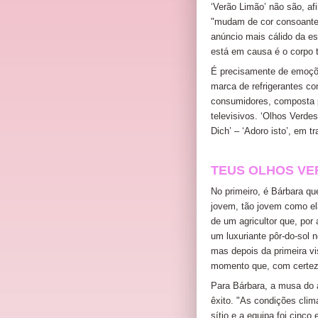
‘Verão Limão’ não são, af
"mudam de cor consoante a
anúncio mais cálido da es
está em causa é o corpo 
É precisamente de emoçõe
marca de refrigerantes c
consumidores, composta po
televisivos. ‘Olhos Verdes
Dich’ – ‘Adoro isto’, em t
TEUS OLHOS VE
No primeiro, é Bárbara q
jovem, tão jovem como ela
de um agricultor que, por
um luxuriante pôr-do-sol 
mas depois da primeira vi
momento que, com certeza
Para Bárbara, a musa do 
êxito. "As condições clim
sítio e a equipa foi cinco