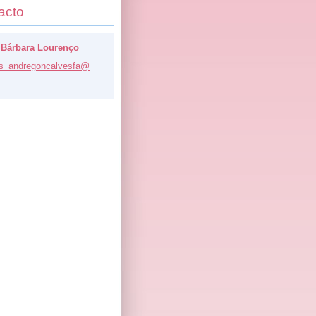
acto
 Bárbara Lourenço
s_a
ndregonc
alvesfa@