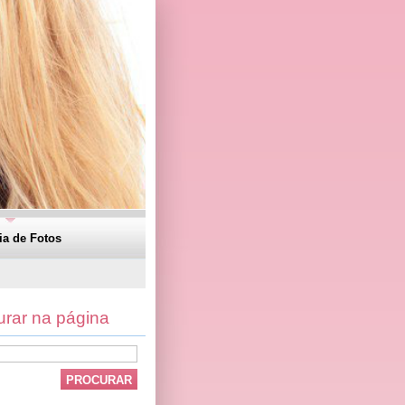
ia de Fotos
urar na página