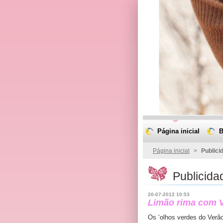
Página inicial
B
Página inicial
>
Publici
Publicid
20-07-2012 10:53
Limão rima com V
Os ‘olhos verdes do Verã