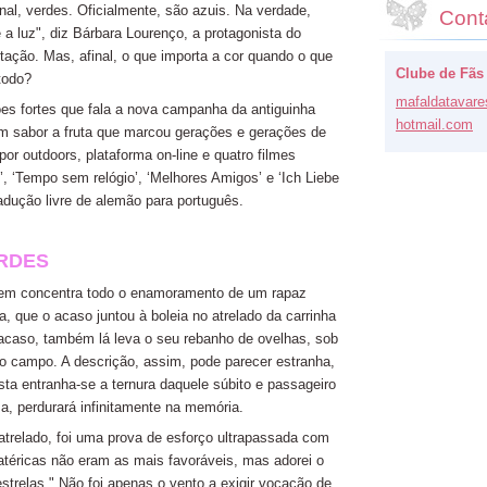
inal, verdes. Oficialmente, são azuis. Na verdade,
Cont
 luz", diz Bárbara Lourenço, a protagonista do
tação. Mas, afinal, o que importa a cor quando o que
Clube de Fãs
todo?
mafaldat
avare
s fortes que fala a nova campanha da antiguinha
hotmail.
com
om sabor a fruta que marcou gerações e gerações de
r outdoors, plataforma on-line e quatro filmes
’, ‘Tempo sem relógio’, ‘Melhores Amigos’ e ‘Ich Liebe
radução livre de alemão para português.
RDES
uem concentra todo o enamoramento de um rapaz
, que o acaso juntou à boleia no atrelado da carrinha
 acaso, também lá leva o seu rebanho de ovelhas, sob
no campo. A descrição, assim, pode parecer estranha,
sta entranha-se a ternura daquele súbito e passageiro
, perdurará infinitamente na memória.
atrelado, foi uma prova de esforço ultrapassada com
atéricas não eram as mais favoráveis, mas adorei o
 estrelas." Não foi apenas o vento a exigir vocação de